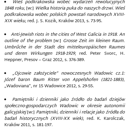
Wieś podkrakowska wobec wydarzeń rewolucyjnych
1848 roku
, [w:]
Wielka historia puka do naszych drzwi. Wieś
podkrakowska wobec polskich powstań narodowych XVIII-
XIX wieku
, red. J. S. Kozik, Kraków 2013, s. 73-95.
Anti-Jewish riots in the cities of West Galicia in 1918.
An
outline of the problem
[w:]
Grosse Zeit im kleinen Raum.
Umbrűche in der Stadt des mitteleuropäischen Raumes
und deren Wirkungen 1918-1929
, red. Peter Svorc, H.
Heppner, Presov – Graz 2012, s. 376-389.
„Ojcowie założyciele“ nowoczesnych Wadowic cz.1:
Józef baron Baum Ritter von Appelshofen (1821-1883)
,
„Wadoviana”, nr 15 Wadowice 2012, s. 29-55.
Pamiętniki i dzienniki jako źródło do badań dziejów
społeczno-gospodarczych Wadowic w okresie autonomii
galicyjskiej
[w:]
Pamiętniki, dzienniki i relacje jako źródła do
badań historycznych (XVIII-XX wiek)
, red. K. Karolczak,
Kraków 2011, s. 181-197.