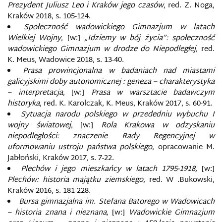
Prezydent Juliusz Leo i Kraków jego czasów
, red. Z. Noga,
Kraków 2018, s. 105-124.
Społeczność wadowickiego Gimnazjum w latach
Wielkiej Wojny
, [w:]
„Idziemy w bój życia”: społeczność
wadowickiego Gimnazjum w drodze do Niepodległej
, red.
K. Meus, Wadowice 2018, s. 13-40.
Prasa prowincjonalna w badaniach nad miastami
galicyjskimi doby autonomicznej : geneza – charakterystyka
– interpretacja
, [w:]
Prasa w warsztacie badawczym
historyka
, red. K. Karolczak, K. Meus, Kraków 2017, s. 60-91.
Sytuacja narodu polskiego w przededniu wybuchu I
wojny światowej
, [w:]
Rola Krakowa w odzyskaniu
niepodległości: znaczenie Rady Regencyjnej w
uformowaniu ustroju państwa polskiego
, opracowanie M.
Jabłoński, Kraków 2017, s. 7-22.
Plechów i jego mieszkańcy w latach 1795-1918,
[w:]
Plechów: historia majątku ziemskiego
, red. W .Bukowski,
Kraków 2016, s. 181-228.
Bursa gimnazjalna im. Stefana Batorego w Wadowicach
– historia znana i nieznana,
[w:]
Wadowickie Gimnazjum