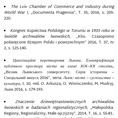
The Lviv Chamber of Commerce and Industry during
World War I
, „Documenta Pragensia”, T. 35, 2016, s. 205-
220.
Kongres Kupiectwa Polskiego w Toruniu w 1933 roku w
świetle archiwaliów lwowskich
, „Klio. Czasopismo
poświęcone dziejom Polski i powszechnym” 2016, T. 37, nr
2, s. 125-140.
Цивілізаційні перетворення Львова. Електрифікація
публічного простору міста на зламі XIX–XX століть
,
„Вісник Львівського університету. Серія історична –
Спеціальний випуск 2016”, seria:
Львів: місто – суспільство –
культура
, t. 10, red. O. Arkusza, O. Winniczenko, M. Mudryj,
Львів 2016, s. 179-193.
Znaczenie dziewiętnastowiecznych archiwaliów
lwowskich w badaniach regionalistycznych,
„Małopolska.
Regiony, Regionalizmy, Małe ojczyzny”, 2014, T. 16, s. 55-81.