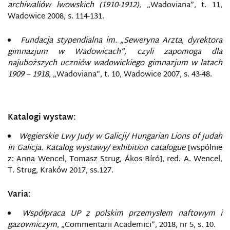
archiwaliów lwowskich (1910-1912),
„Wadoviana”, t. 11,
Wadowice 2008, s. 114-131.
Fundacja stypendialna im. „Seweryna Arzta, dyrektora
gimnazjum w Wadowicach”, czyli zapomoga dla
najuboższych uczniów wadowickiego gimnazjum w latach
1909 – 1918,
„Wadoviana”, t. 10, Wadowice 2007, s. 43-48.
Katalogi wystaw:
Węgierskie Lwy Judy w Galicji/ Hungarian Lions of Judah
in Galicja. Katalog wystawy/ exhibition catalogue
[wspólnie
z: Anna Wencel, Tomasz Strug, Ákos Bíró], red. A. Wencel,
T. Strug, Kraków 2017, ss.127.
Varia:
Współpraca UP z polskim przemysłem naftowym i
gazowniczym
, „Commentarii Academici”, 2018, nr 5, s. 10.