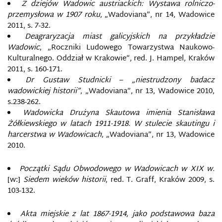
Z dziejów Wadowic austriackich: Wystawa rolniczo-
przemysłowa w 1907 roku
, „Wadoviana”, nr 14, Wadowice
2011, s. 7-32.
Deagraryzacja miast galicyjskich na przykładzie
Wadowic
, „Roczniki Ludowego Towarzystwa Naukowo-
Kulturalnego. Oddział w Krakowie”, red. J. Hampel, Kraków
2011, s. 160-171.
Dr Gustaw Studnicki – „niestrudzony badacz
wadowickiej historii”
, „Wadoviana”, nr 13, Wadowice 2010,
s.238-262.
Wadowicka Drużyna Skautowa imienia Stanisława
Żółkiewskiego w latach 1911-1918. W stulecie skautingu i
harcerstwa w Wadowicach
, „Wadoviana”, nr 13, Wadowice
2010.
Początki Sądu Obwodowego w Wadowicach w XIX w.
[w:]
Siedem wieków historii
, red. T. Graff, Kraków 2009, s.
103-132.
Akta miejskie z lat 1867-1914, jako podstawowa baza