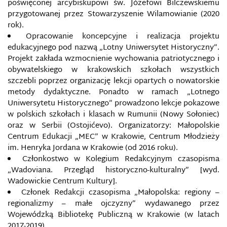
poświęconej arcybiskupowi św. Józefowi Bilczewskiemu
przygotowanej przez Stowarzyszenie Wilamowianie (2020
rok).
Opracowanie koncepcyjne i realizacja projektu
edukacyjnego pod nazwą „Lotny Uniwersytet Historyczny”.
Projekt zakłada wzmocnienie wychowania patriotycznego i
obywatelskiego w krakowskich szkołach wszystkich
szczebli poprzez organizację lekcji opartych o nowatorskie
metody dydaktyczne. Ponadto w ramach „Lotnego
Uniwersytetu Historycznego” prowadzono lekcje pokazowe
w polskich szkołach i klasach w Rumunii (Nowy Sołoniec)
oraz w Serbii (Ostojićevo). Organizatorzy: Małopolskie
Centrum Edukacji „MEC” w Krakowie, Centrum Młodzieży
im. Henryka Jordana w Krakowie (od 2016 roku).
Członkostwo w Kolegium Redakcyjnym czasopisma
„Wadoviana. Przegląd historyczno-kulturalny” [wyd.
Wadowickie Centrum Kultury].
Członek Redakcji czasopisma „Małopolska: regiony –
regionalizmy – małe ojczyzny” wydawanego przez
Wojewódzką Bibliotekę Publiczną w Krakowie (w latach
2017-2019).