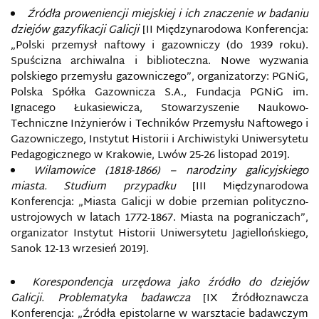
Źródła proweniencji miejskiej i ich znaczenie w badaniu
dziejów gazyfikacji Galicji
[II Międzynarodowa Konferencja:
„Polski przemysł naftowy i gazowniczy (do 1939 roku).
Spuścizna archiwalna i biblioteczna. Nowe wyzwania
polskiego przemysłu gazowniczego”, organizatorzy: PGNiG,
Polska Spółka Gazownicza S.A., Fundacja PGNiG im.
Ignacego Łukasiewicza, Stowarzyszenie Naukowo-
Techniczne Inżynierów i Techników Przemysłu Naftowego i
Gazowniczego, Instytut Historii i Archiwistyki Uniwersytetu
Pedagogicznego w Krakowie, Lwów 25-26 listopad 2019].
Wilamowice (1818-1866) – narodziny galicyjskiego
miasta. Studium przypadku
[III Międzynarodowa
Konferencja: „Miasta Galicji w dobie przemian polityczno-
ustrojowych w latach 1772-1867. Miasta na pograniczach”,
organizator Instytut Historii Uniwersytetu Jagiellońskiego,
Sanok 12-13 wrzesień 2019].
Korespondencja urzędowa jako źródło do dziejów
Galicji. Problematyka badawcza
[IX Źródłoznawcza
Konferencja: „Źródła epistolarne w warsztacie badawczym