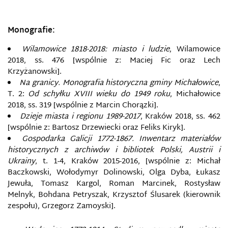
Monografie:
Wilamowice 1818-2018: miasto i ludzie
, Wilamowice
2018, ss. 476 [wspólnie z: Maciej Fic oraz Lech
Krzyżanowski].
Na granicy. Monografia historyczna gminy Michałowice
,
T. 2:
Od schyłku XVIII wieku do 1949 roku
, Michałowice
2018, ss. 319 [wspólnie z Marcin Chorązki].
Dzieje miasta i regionu 1989-2017
, Kraków 2018, ss. 462
[wspólnie z: Bartosz Drzewiecki oraz Feliks Kiryk].
Gospodarka Galicji 1772-1867. Inwentarz materiałów
historycznych z archiwów i bibliotek Polski, Austrii i
Ukrainy
, t. 1-4, Kraków 2015-2016, [wspólnie z: Michał
Baczkowski, Wołodymyr Dolinowski, Olga Dyba, Łukasz
Jewuła, Tomasz Kargol, Roman Marcinek, Rostysław
Melnyk, Bohdana Petryszak, Krzysztof Ślusarek (kierownik
zespołu), Grzegorz Zamoyski].