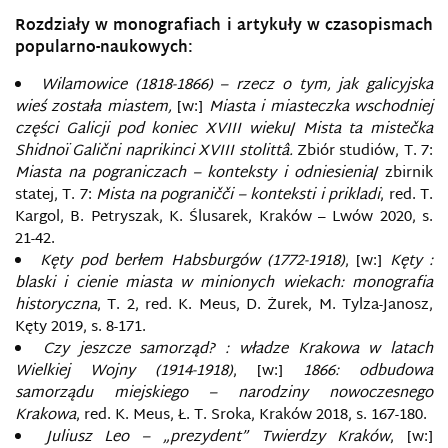
Rozdziały w monografiach i artykuły w czasopismach
popularno-naukowych:
Wilamowice (1818-1866) – rzecz o tym, jak galicyjska
wieś została miastem,
[w:]
Miasta i miasteczka wschodniej
części Galicji pod koniec XVIII wieku
/
Mista ta mistečka
Shidnoï Galični naprikinci XVIII stolittâ.
Zbiór studiów, T. 7:
Miasta na pograniczach – konteksty i odniesienia
/ zbirnik
statej, T. 7:
Mista na pograničči – konteksti i prikladi
, red. T.
Kargol, B. Petryszak, K. Ślusarek, Kraków – Lwów 2020, s.
21-42.
Kęty pod berłem Habsburgów (1772-1918)
, [w:]
Kęty :
blaski i cienie miasta w minionych wiekach: monografia
historyczna
, T. 2, red. K. Meus, D. Żurek, M. Tylza-Janosz,
Kęty 2019, s. 8-171.
Czy jeszcze samorząd? : władze Krakowa w latach
Wielkiej Wojny (1914-1918)
, [w:]
1866: odbudowa
samorządu miejskiego – narodziny nowoczesnego
Krakowa
, red. K. Meus, Ł. T. Sroka, Kraków 2018, s. 167-180.
Juliusz Leo – „prezydent” Twierdzy Kraków
, [w:]