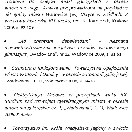
źródłowa do dziejów miast galicyjskich z okresu
autonomicznego. Analiza przeprowadzona na przykładzie
akt gminy miasta Wadowice
[w:]
Ukryte w źródłach. Z
warsztatu historyka XIX wieku
, red. K. Karolczak, Kraków
2009, s. 92-109.
„Ad tristitiam depellendam” – nieznana
dziewiętnastowieczna inicjatywa uczniów wadowickiego
gimnazjum,
„Wadoviana”, nr 12, Wadowice 2009, s. 31-51.
Struktura o funkcjonowanie „Towarzystwa Upiększania
Miasta Wadowic i Okolicy” w okresie autonomii galicyjskiej,
„Wadoviana”, t. 11, Wadowice 2008, s. 14-28.
Elektryfikacja Wadowic w początkach wieku XX.
Studium nad rozwojem cywilizacyjnym miasta w okresie
autonomii galicyjskiej cz. 1, „Wadoviana”, t. 11, Wadowice
2008, s. 45-65.
Towarzystwo im. Króla Władysława Jagiełły w świetle