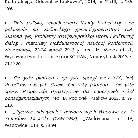
Kulturalnego, Oddział w Krakowie”, 2014, nr 12/13, s. 185-
199.
Delo pol’skoj revolûcionerki Vandy Krahel’skoj i ee
pokušenie na varšavskogo general-gubernatora G.A.
Skalona
, [w:]
Problemy rossijsko-pol’skoj istorii i kul’turnyj
dialog : materialy Meždunarodnoj naučnoj konferencii,
Novosibirsk, 23-24 aprelâ 2013 g.
, red. M. Wołos et al.,
Wydawnictwo: Institut Istorii SO RAN, Novosybirsk 2013, s.
212-226
Ojczysty panteon i ojczyste spory/ wiek XIX
, [w:]
Przodków naszych dzieje. Ojczysty panteon i ojczyste
spory. Propozycje dydaktyczne dla nauczycieli szkół
ponadgimnazjalnych
, red. B. Popiołek, Kraków 2013, s. 89-
113.
„Ojcowie założyciele” nowoczesnych Wadowic cz. 2:
Stanisław Łazarski (1849-1938)
, „Wadoviana”, nr 16,
Wadowice 2013, s. 73-94.