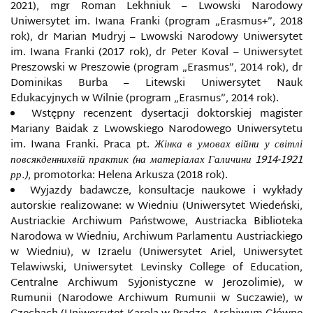
2021), mgr Roman Lekhniuk – Lwowski Narodowy
Uniwersytet im. Iwana Franki (program „Erasmus+”, 2018
rok), dr Marian Mudryj – Lwowski Narodowy Uniwersytet
im. Iwana Franki (2017 rok), dr Peter Koval – Uniwersytet
Preszowski w Preszowie (program „Erasmus”, 2014 rok), dr
Dominikas Burba – Litewski Uniwersytet Nauk
Edukacyjnych w Wilnie (program „Erasmus”, 2014 rok).
Wstępny recenzent dysertacji doktorskiej magister
Mariany Baidak z Lwowskiego Narodowego Uniwersytetu
im. Iwana Franki. Praca pt.
Жінка в умовах війни у світлі
повсякденнихвій практик (на матеріалах Галичини 1914-1921
рр.)
, promotorka: Helena Arkusza (2018 rok).
Wyjazdy badawcze, konsultacje naukowe i wykłady
autorskie realizowane: w Wiedniu (Uniwersytet Wiedeński,
Austriackie Archiwum Państwowe, Austriacka Biblioteka
Narodowa w Wiedniu, Archiwum Parlamentu Austriackiego
w Wiedniu), w Izraelu (Uniwersytet Ariel, Uniwersytet
Telawiwski, Uniwersytet Levinsky College of Education,
Centralne Archiwum Syjonistyczne w Jerozolimie), w
Rumunii (Narodowe Archiwum Rumunii w Suczawie), w