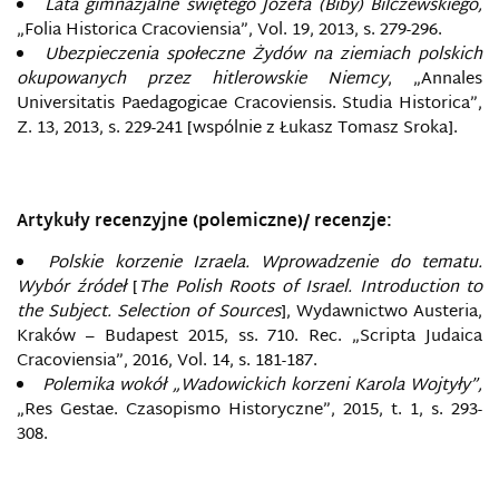
Lata gimnazjalne świętego Józefa (Biby) Bilczewskiego,
„Folia Historica Cracoviensia”, Vol. 19, 2013, s. 279-296.
Ubezpieczenia społeczne Żydów na ziemiach polskich
okupowanych przez hitlerowskie Niemcy
, „Annales
Universitatis Paedagogicae Cracoviensis. Studia Historica”,
Z. 13, 2013, s. 229-241 [wspólnie z Łukasz Tomasz Sroka].
Artykuły recenzyjne (polemiczne)/ recenzje:
Polskie korzenie Izraela. Wprowadzenie do tematu.
Wybór źródeł
[
The Polish Roots of Israel. Introduction to
the Subject. Selection of Sources
], Wydawnictwo Austeria,
Kraków – Budapest 2015, ss. 710. Rec. „Scripta Judaica
Cracoviensia”, 2016, Vol. 14, s. 181-187.
Polemika wokół „Wadowickich korzeni Karola Wojtyły”,
„Res Gestae. Czasopismo Historyczne”, 2015, t. 1, s. 293-
308.