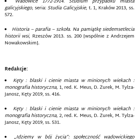
Wadowice 1772-1914. Studium przypadku miasta
galicyjskiego
, seria:
Studia Galicyjskie
, t. 1, Kraków 2013, ss.
572.
Historia – parafia – szkoła. Na pamiątkę siedemsetlecia
historii wsi
, Rzeszów 2013. ss. 200 [wspólnie z Andrzejem
Nowakowskim].
Redakcje:
Kęty : blaski i cienie miasta w minionych wiekach :
monografia historyczna,
1, red. K. Meus, D. Żurek, M. Tylza-
Janosz, Kęty 2019, ss. 416.
Kęty : blaski i cienie miasta w minionych wiekach :
monografia historyczna,
2, red. K. Meus, D. Żurek, M. Tylza-
Janosz, Kęty 2019, ss. 531.
„Idziemy w bój życia”: społeczność wadowickiego