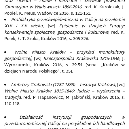
oraz Liceum – znane i nieznane : 150-lecie powstania
Gimnazjum w Wadowicach 1866-2016
, red. K. Karolczak, J.
Popiel, K. Meus, Wadowice 2016, s. 121-151.
Profilaktyka przeciwepidemiczna w Galicji na przełomie
XIX i XX wieku
, [w:]
Epidemie w dziejach Europy:
konsekwencje społeczne, gospodarcze i kulturowe
, red. K.
Polek, Ł. T. Sroka, Kraków 2016, s. 305-326.
Wolne Miasto Kraków – przykład monokultury
gospodarczej,
[w:]
Rzeczpospolita Krakowska 1815-1846,
J.
Wyrozumski, Kraków 2016, s. 29-54 [seria: „Kraków w
dziejach Narodu Polskiego”, t. 35].
Ambroży Grabowski (1782-1868) – historyk Krakowa
, [w:]
Wolne Miasto Kraków 1815-1846: ludzie – wydarzenia –
tradycja
, red. P. Hapanowicz, M. Jabłoński, Kraków 2015, s.
110-118.
Działalność instytucji gospodarczych w
przedautonomicznej Galicji na przykładzie izb handlowych