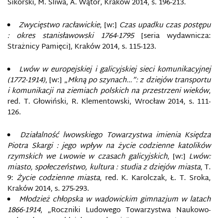
Sikorski, M. Śliwa, A. Wątor, Kraków 2014, s. 196-213.
Zwycięstwo racławickie
, [w:]
Czas upadku czas postępu
: okres stanisławowski 1764-1795
[seria wydawnicza:
Strażnicy Pamięci], Kraków 2014, s. 115-123.
Lwów w europejskiej i galicyjskiej sieci komunikacyjnej
(1772-1914)
, [w:] „
Mkną po szynach…”: z dziejów transportu
i komunikacji na ziemiach polskich na przestrzeni wieków
,
red. T. Głowiński, R. Klementowski, Wrocław 2014, s. 111-
126.
Działalność lwowskiego Towarzystwa imienia Księdza
Piotra Skargi : jego wpływ na życie codzienne katolików
rzymskich we Lwowie w czasach galicyjskich
, [w:]
Lwów:
miasto, społeczeństwo, kultura : studia z dziejów miasta
, T.
9:
Życie codzienne miasta
, red. K. Karolczak, Ł. T. Sroka,
Kraków 2014, s. 275-293.
Młodzież chłopska w wadowickim gimnazjum w latach
1866-1914
, „Roczniki Ludowego Towarzystwa Naukowo-