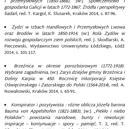
i przemysłowych (1850-1866)
, [w:]
Społeczeństwo i
gospodarka Galicji w latach 1772-1867. Źródła i perspektywy
badań
, red. T. Kargol, K. Ślusarek, Kraków 2014, s. 87-96.
Żydzi w Izbach Handlowych i Przemysłowych Lwowa
oraz Brodów w latach 1850-1914
, [w:]
Rola Żydów w
rozwoju gospodarczym ziem polskich
, red. J. Skodlarski, A.
Pieczewski, Wydawnictwo Uniwersytetu Łódzkiego, Łódź
2014, s. 101-117.
Brzeźnica w okresie porozbiorowym (1772-1918).
Wybrane zagadnienia,
[w:]
Zarys dziejów gminy Brzeźnica i
Doliny Karpia: w 450. Rocznicę Inkorporacji Księstw
Oświęcimskiego i Zatorskiego do Polski (1564-2014
), red. A.
Nowakowski, Kraków 2014, s. 65-91.
Konspirator i pozytywista : różne oblicza Józefa barona
Bauma von Appelshofen (1821-1883),
[w:]
„Piekło i niebo
Polaków”: powstania narodowe, bunty i rewolucje:
inspiracje – kontynuacje – spory – pamięć
, T. 2, red. T.