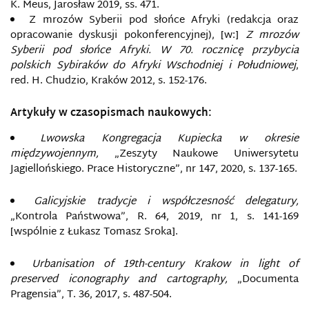
K. Meus, Jarosław 2019, ss. 471.
Z mrozów Syberii pod słońce Afryki (redakcja oraz
opracowanie dyskusji pokonferencyjnej), [w:]
Z mrozów
Syberii pod słońce Afryki. W 70. rocznicę przybycia
polskich Sybiraków do Afryki Wschodniej i Południowej
,
red. H. Chudzio, Kraków 2012, s. 152-176.
Artykuły w czasopismach naukowych:
Lwowska Kongregacja Kupiecka w okresie
międzywojennym,
„Zeszyty Naukowe Uniwersytetu
Jagiellońskiego. Prace Historyczne”, nr 147, 2020, s. 137-165.
Galicyjskie tradycje i współczesność delegatury,
„Kontrola Państwowa”, R. 64, 2019, nr 1, s. 141-169
[wspólnie z Łukasz Tomasz Sroka].
Urbanisation of 19th-century Krakow in light of
preserved iconography and cartography,
„Documenta
Pragensia”, T. 36, 2017, s. 487-504.