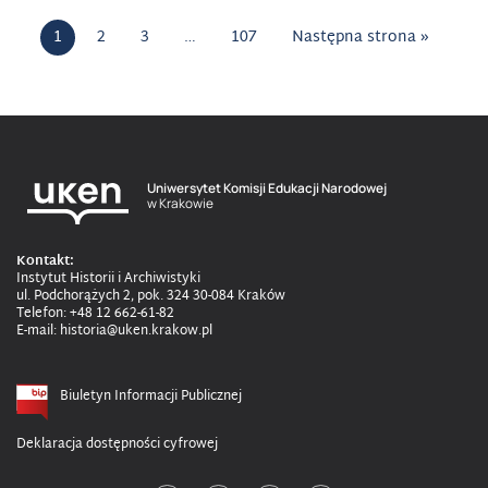
1
2
3
…
107
Następna strona »
Uniwersytet Komisji Edukacji Narodowej
w Krakowie
Kontakt:
Instytut Historii i Archiwistyki
ul. Podchorążych 2, pok. 324 30-084 Kraków
Telefon: +48 12 662-61-82
E-mail: historia@uken.krakow.pl
Biuletyn Informacji Publicznej
Deklaracja dostępności cyfrowej