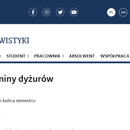
PL
EN
IWISTYKI
STUDENT
PRACOWNIK
ABSOLWENT
WSPÓŁPRACA
rminy dyżurów
o końca semestru:
y