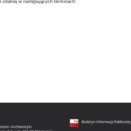
e zdalnej w następujących terminach:
Biuletyn Informacji Publicznej
storii i Archiwistyki