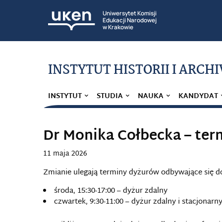
Uniwersytet Komisji
Edukacji Narodowej
w Krakowie
INSTYTUT HISTORII I ARCH
INSTYTUT
STUDIA
NAUKA
KANDYDAT
Dr Monika Cołbecka – te
11 maja 2026
Zmianie ulegają terminy dyżurów odbywające się d
środa, 15:30-17:00 – dyżur zdalny
czwartek, 9:30-11:00 – dyżur zdalny i stacjonarn