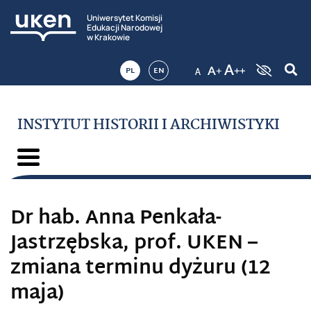
Uniwersytet Komisji
Edukacji Narodowej
w Krakowie
PL
EN
INSTYTUT HISTORII I ARCHIWISTYKI
Dr hab. Anna Penkała-
Jastrzębska, prof. UKEN –
zmiana terminu dyżuru (12
maja)