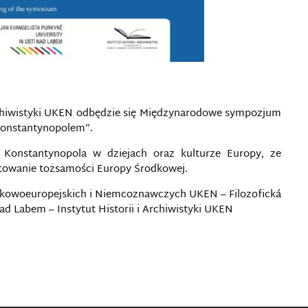
Archiwistyki UKEN odbędzie się Międzynarodowe sympozjum
onstantynopolem”.
 Konstantynopola w dziejach oraz kulturze Europy, ze
towanie tożsamości Europy Środkowej.
dkowoeuropejskich i Niemcoznawczych UKEN – Filozofická
nad Labem – Instytut Historii i Archiwistyki UKEN