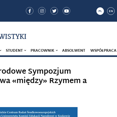
PL
EN
IWISTYKI
STUDENT
PRACOWNIK
ABSOLWENT
WSPÓŁPRACA
arodowe Sympozjum
owa «między» Rzymem a