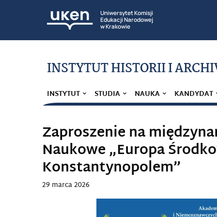
Uniwersytet Komisji
Edukacji Narodowej
w Krakowie
INSTYTUT HISTORII I ARCH
INSTYTUT
STUDIA
NAUKA
KANDYDAT
Zaproszenie na międzyn
Naukowe „Europa Środk
Konstantynopolem”
29 marca 2026