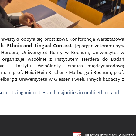
chiwistyki odbyła się prestiżowa Konferencja warsztatowa
ulti-Ethnic and -Lingual Context.
Jej organizatorami były
ut Herdera, Uniwersytet Ruhry w Bochum, Uniwersytet w
A organizuje wspólnie z Instytutem Herdera do Badań
ią – Instytut Wspólnoty Leibniza międzynarodową
 m.in. prof. Heidi Hein-Kircher z Marburga i Bochum, prof.
elburg z Uniwersytetu w Giessen i wielu innych badaczy z
curitizing-minorities-and-majorities-in-multi-ethnic-and-
Biuletyn Informacji Publicznej