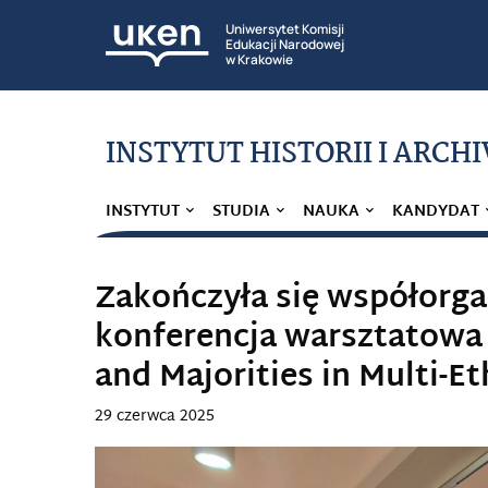
Uniwersytet Komisji
Edukacji Narodowej
w Krakowie
INSTYTUT HISTORII I ARCH
INSTYTUT
STUDIA
NAUKA
KANDYDAT
Zakończyła się współorga
konferencja warsztatowa p
and Majorities in Multi-E
29 czerwca 2025