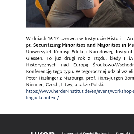
W dniach 16-17 czerwca w Instytucie Historii i Ar
pt.
Securitizing Minorities and Majorities in M
Uniwersytet Komisji Edukcji Narodowej, Instyt
Giessen. To już drugi rok z rzędu, kiedy IHi
Historycznych nad Europą Środkowo-Wschodn
Konferencję tego typu. W tegorocznej udział wzieli
Peter Haslinger z Marburga, prof. Hans-Jürgen Böm
Niemiec, Czech, Litwy, a także Polski.
https://www.herder-institut.de/en/event/workshop-se
lingual-context/
Uniwersytet Komisji Edukacji