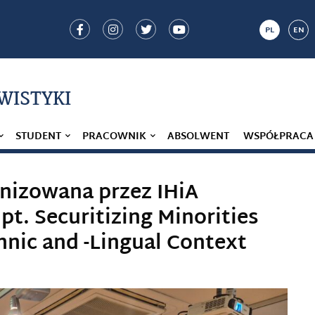
PL
EN
IWISTYKI
STUDENT
PRACOWNIK
ABSOLWENT
WSPÓŁPRACA
nizowana przez IHiA
t. Securitizing Minorities
thnic and -Lingual Context