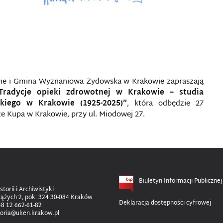
wie i Gmina Wyznaniowa Żydowska w Krakowie zapraszają
Tradycje opieki zdrowotnej w Krakowie – studia
kiego w Krakowie (1925-2025)”
, która odbędzie 27
dze Kupa w Krakowie, przy ul. Miodowej 27.
Biuletyn Informacji Publicznej
storii i Archiwistyki
rążych 2, pok. 324 30-084 Kraków
Deklaracja dostępności cyfrowej
48 12 662-61-82
storia@uken.krakow.pl