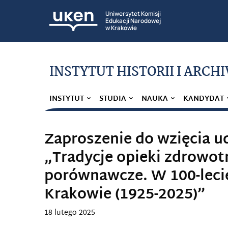
Uniwersytet Komisji
Edukacji Narodowej
w Krakowie
INSTYTUT HISTORII I ARCH
INSTYTUT
STUDIA
NAUKA
KANDYDAT
Zaproszenie do wzięcia ud
„Tradycje opieki zdrowot
porównawcze. W 100-leci
Krakowie (1925-2025)”
18 lutego 2025