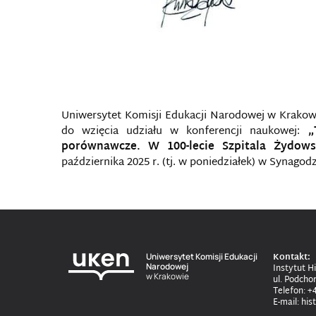
Uniwersytet Komisji Edukacji Narodowej w Krako
do wzięcia udziału w konferencji naukowej:
„
porównawcze. W 100-lecie Szpitala Żydows
października 2025 r. (tj. w poniedziałek) w Synago
Kontakt:
Uniwersytet Komisji Edukacji
Narodowej
Instytut Hi
w Krakowie
ul. Podcho
Telefon: +
E-mail: hi