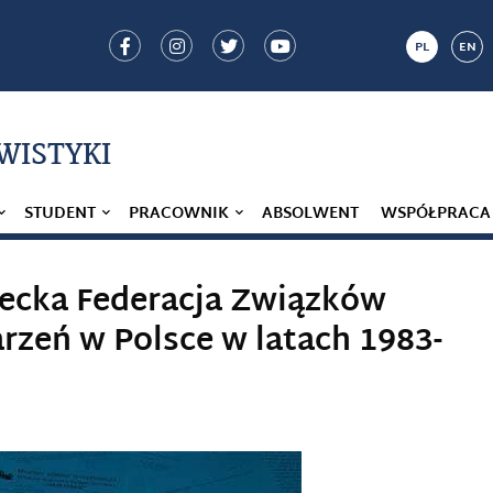
PL
EN
IWISTYKI
STUDENT
PRACOWNIK
ABSOLWENT
WSPÓŁPRACA
iecka Federacja Związków
eń w Polsce w latach 1983-