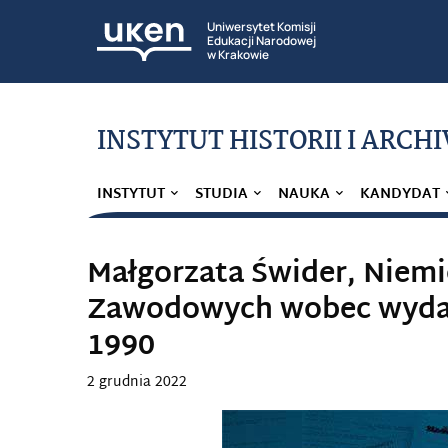
Uniwersytet Komisji
Edukacji Narodowej
w Krakowie
INSTYTUT HISTORII I ARCH
INSTYTUT
STUDIA
NAUKA
KANDYDAT
Małgorzata Świder, Niem
Zawodowych wobec wydarz
1990
2 grudnia 2022